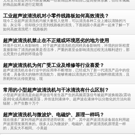
无论女性还是男性均喜爱佩戴一些装饰品来帮助自己提高整体形象，但经常佩戴
的饰品如果未进行定期清
工业超声波清洗机对小零件线路板如何高效清洗？
现今工业超声波清洗机均被大量投入使用，可以清洗各种工业上难以清除的污
垢，灰尘等，但却很少注意到线路板的清洗，下面就跟小美超声一起来了解一下
如何高效清洗吧！ 线路板的
超声波清洗机禁止在不正规或环境恶劣的地方使用
环境不仅对人有影响性，对于超声波清洗机也同样具备影响性，环境的好坏程度
直接影响了清洗的效果是否洁净，严重的甚至会影响清洗过程无法顺利进行，那
么究竟什么样的环境会导
超声波清洗机为何广受工业及维修等行业喜爱？
超声波清洗机在各行业中的应用率不断增加，已经成为了新一代清洗产品中的佼
佼者，具备强大的物件清洗能力，能够将难以清洗的大型工业物料彻底清洗，且
所耗时长比传统更短，现
常用的小型超声波清洗机与干冰清洗有什么区别？
小型超声波清洗是由超声波信号发生器产生的高频震荡信号被超声波换能器(震动
器)转化成高频机械震荡，并传送到液体中。超声波在液体中以分散化的方法向前
辐射，并产生数十万个
超声波清洗机与微波炉、电磁炉、原理一样吗？
现在很多厂家利用超声波原理进而研发、生产，其中超声波清洗设备就在利用超
声波原理发展而来的。很多人以为微波炉、电磁炉、超声波清洗机原理是一样
的，其实大不相同。 小美超