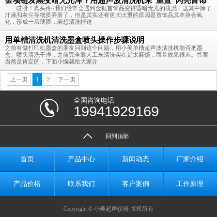
金项链发黑变暗无光泽？用超声波清洗机来“重置”闪亮首饰
哎呀！真头疼~我们经常会遇到金银首饰品变得昏暗无光的境况，这其中除了
汗液和灰尘等物质弄脏了，但是其实还有更大比重的原因是首饰品其本身会氧
化，形成一层薄膜，若想清洗掉这
用单槽清洗机清洗墨盒喷头操作步骤说明
之前有做打印机墨盒的朋友问到这个问题，用小美单槽超声波清洗机能否把墨
盒、喷头清洗干净，之前完全靠人工来清洗实在是太麻烦，而且效果很差。答案
当然是肯定的，下面小编就给大家介
上一页
1
2
下一页
全国咨询电话
19941929169
回到顶部
首页
产品中心
新闻动态
厂家介绍
产品价格
联系我们
客户案例
工作原理
Copyright © 小美超声仪器 版权所有