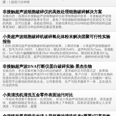
骤：1.提前15分钟将
非接触超声波细胞破碎仪的高效处理细胞破碎解决方案
实验目的：拟测试非接触超声波细胞破碎仪处理细胞破碎效果；非接触超声波细
胞破碎仪处理细胞破碎效果非常好，避免了传统接触型细胞破碎仪容易交叉污染
的风险，且可以批量、高校处理样品，实验结果对比20分钟的处理时间的样品效
果更加好，建议区分样品和样品量设置参数。
小美超声波细胞破碎机破碎氧化体粉末解决团聚可行性实验
报告
1.目的:拟测试超声波细胞破碎机破碎的效果。2.测试对象：小美超声波细胞破碎
机，型号为XM-1000T。3.测试方法：测试功率为40%，超声时间为15min。溶液配
比：5wt.%的六偏磷酸钠溶液20ml+40ml纯水或纯水60ml。测试粉末质量为0.5g。
为减少液体温度过高，超声过程烧杯浸在大约200ml的水中，烧杯外的水面与烧
非接触超声波DNA打断仪蛋白破碎实验-景杰生物
实验目的：本次实验对象为蛋白样品的破碎，要求破碎后无明显沉淀，效果稳
定，因此选用非接触超声波DNA打断仪来完成实验。客户介绍： 杭州景杰生物科
技股份有限公司是由海内外知名科学家领导与组织高层次归国人士创建的一家以
创新型平台驱动的高科技企业。公司集研发、生产与技术服务于一体，志在成为
行业的开拓
小美清洗机清洗五金零件表面油污对比
一开始在考虑要不要购买一台清洗机， 听说小美超声清洗机清洁度高，清洗速度
快，机械性能稳定等优点，我就直接在网上下单购买，回来后清洗效果让人非常
满意，不仅效果好，最重