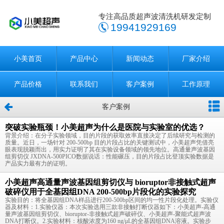
专注高品质超声波清洗机研发定制
19941929169
小美首页
产品中心
新闻动态
厂家介绍
产品价格
联系我们
客户案例
工作原理
客户案例
突破实验瓶颈！小美超声为什么是医院与实验室的优选？
背景介绍：在分子实验领域，目的片段的获取效率直接决定了后续研究与检测的
质量。近日，一场针对 200-500bp 目的片段占比的关键测试中，小美超声凭借亮
眼表现脱颖而出，用实力证明了其在实验设备领域的领先地位。高通量声波基因
组剪切仪 JXDNA-500PICO数据说话：性能碾压，目的片段占比登顶实验数据是
产品实力最有力的证明。
小美超声高通量声波基因组剪切仪与 bioruptor非接触式超声
破碎仪用于全基因组DNA 200-500bp片段化的实验探究
实验目的：将全基因组DNA样品进行200-500bp区间的均一性片段化处理。实验仪
器及材料：1.实验仪器：本次实验选用三款非接触打断仪器如下：小美超声-高通
量声波基因组剪切仪、bioruptor-非接触式超声破碎仪、小美超声-聚能式超声波
DNA打断仪。2.实验材料：核酸浓度为160 ng/μL的全基因组DNA溶液。实验步