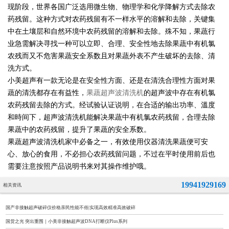
现阶段，世界各国广泛选用微生物、物理学和化学降解方式去除农
药残留。这种方式对农药残留有不一样水平的溶解和去除，关键集
中在土壤层和自然环境中农药残留的溶解和去除。殊不知，果蔬行
业急需解决寻找一种可以立即、合理、安全性地去除果蔬中有机氯
农残而又不危害果蔬安全系数且对果蔬外表不产生破坏的去除、清
洗方式。
小美超声有一款无论是在安全性方面、还是在清洗合理性方面对果
蔬的清洗都存在有益性，
果蔬超声波清洗机
的超声波中存在有机氯
农药残留去除的方式。经试验认证说明，在合适的输出功率、溫度
和時间下，超声波清洗机能解决果蔬中有机氯农药残留，合理去除
果蔬中的农药残留，提升了果蔬的安全系数。
果蔬超声波清洗机家中必备之一，有效使用仪器清洗果蔬便可安
心、放心的食用，不必担心农药残留问题，不过在平时使用前后也
需要注意按照产品说明书来对其操作维护哦。
19941929169
相关资讯
国产非接触超声破碎仪价格亲民性能不俗|实现高效精准高效破碎
国货之光 突出重围｜小美非接触超声波DNA打断仪Plus系列