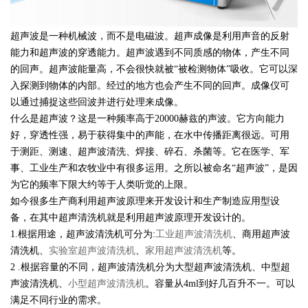
超声波是一种机械波，而不是电磁波。超声成像是利用声音的反射
能力和超声波的穿透能力。超声波遇到不同质感的物体，产生不同
的回声。超声波能量高，不会很快就被“被检测物体”吸收。它可以深
入探测到物体的内部。经过的地方也会产生不同的回声。成像仪可
以通过捕捉这些回波并进行处理来成像。
什么是超声波？这是一种频率高于20000赫兹的声波。它方向能力
好，穿透性强，易于获得集中的声能，在水中传播距离很远。可用
于测距、测速、超声波清洗、焊接、碎石、杀菌等。它在医学、军
事、工业生产和农牧业中有很多运用。之所以被命名“超声波”，是因
为它的频率下限大约等于人类听觉的上限。
如今很多生产商利用超声波原理来开发设计和生产制造应用型设
备，在其中超声清洗机就是利用超声波原理开发设计的。
1.根据用途，超声波清洗机可分为:
工业超声波清洗机
、商用超声波
清洗机、
实验室超声波清洗机
、
家用超声波清洗机
等。
2 .根据容量的不同，超声波清洗机分为大型超声波清洗机、中型超
声波清洗机、
小型超声波清洗机
。容量从4ml到好几百升不一。可以
满足不同行业的需求。