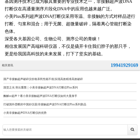
基因测序技术已成为极其重要的专业技术之一，非接触超声波DNA
打断仪在高通量测序片段化DNA中的应用也越来越广泛。
小美Plus系列超声波DNA打断仪采用等温、非接触的方式对样品进行
打断、匀浆和混合；用于无菌、超微量破碎，隔着离心管能打断染
色体。
深受各大基因公司、生物公司、测序公司的青睐！
相信发展国产高端科研仪器，不仅是撬开卡住我们脖子的那只手，
更是给我国高科技的未来发展，打下了坚实的基础。
19941929169
相关资讯
国产非接触超声破碎仪价格亲民性能不俗|实现高效精准高效破碎
国货之光 突出重围｜小美非接触超声波DNA打断仪Plus系列
酶解or超声？看小美非接触超声波DNA打断仪如何大显身手
打破国外垄断的中国好仪器|非接触超声波DNA打断仪Plus系列新品
小美非接触超声DNA打断仪的优势