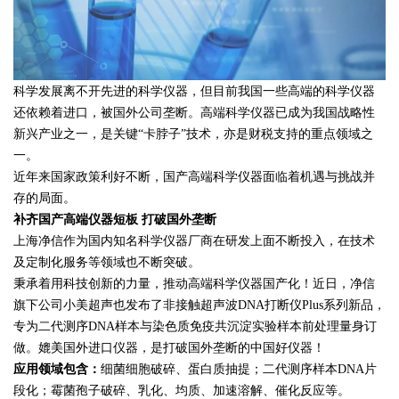
科学发展离不开先进的科学仪器，但目前我国一些高端的科学仪器
还依赖着进口，被国外公司垄断。高端科学仪器已成为我国战略性
新兴产业之一，是关键“卡脖子”技术，亦是财税支持的重点领域之
一。
近年来国家政策利好不断，国产高端科学仪器面临着机遇与挑战并
存的局面。
补齐国产高端仪器短板 打破国外垄断
上海净信作为国内知名科学仪器厂商在研发上面不断投入，在技术
及定制化服务等领域也不断突破。
秉承着用科技创新的力量，推动高端科学仪器国产化！近日，净信
旗下公司小美超声也发布了非接触超声波DNA打断仪Plus系列新品，
专为二代测序DNA样本与染色质免疫共沉淀实验样本前处理量身订
做。媲美国外进口仪器，是打破国外垄断的中国好仪器！
应用领域包含：
细菌细胞破碎、蛋白质抽提；二代测序样本DNA片
段化；霉菌孢子破碎、乳化、均质、加速溶解、催化反应等。