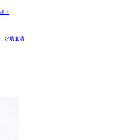
些？
，水质变清