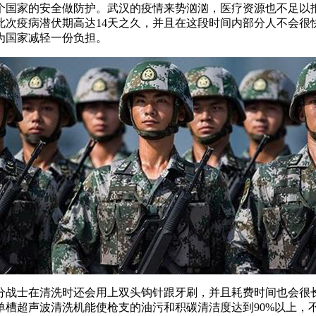
国家的安全做防护。武汉的疫情来势汹汹，医疗资源也不足以抵抗
此次疫病潜伏期高达14天之久，并且在这段时间内部分人不会很
为国家减轻一份负担。
分战士在清洗时还会用上双头钩针跟牙刷，并且耗费时间也会很
单槽超声波清洗机能使枪支的油污和积碳清洁度达到90%以上，