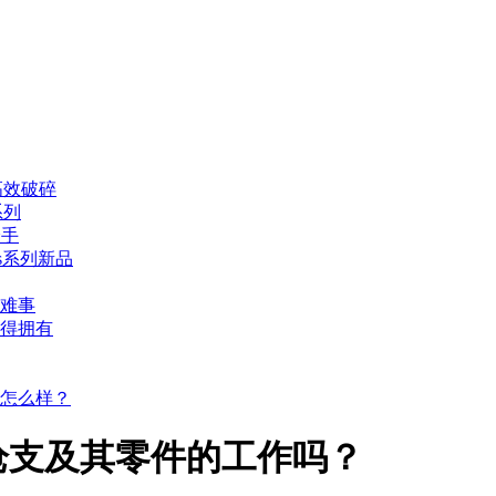
高效破碎
系列
身手
s系列新品
难事
得拥有
怎么样？
枪支及其零件的工作吗？