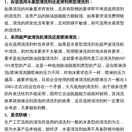
1、应该选用水基型清洗剂还是溶剂类型清洗剂：
如果清洗的对象要求挥发快，且具有防锈的要求即可考虑选用溶剂
的清洗剂，这类产品的除油脱脂能力都较强。如果要求清洗费用较
低，清洗的挥发也没有要求，且对防锈不敏感，则可选用水基类型
的清洗剂。
2、采用超声波清洗机清洗还是喷淋清洗：
这在选用清洗剂时也有讲究，如果是水基型清洗剂在超声波清洗机
中清洗，则对泡沫要求不太敏感，而用喷淋洗则对泡沫就有要求，
要求是低泡的除油脱脂清洗剂，这就要求选用尚普工业清洗剂的SP-
501类型的产品，这是一种低泡除油脱脂剂类型的产品，适合喷淋清
洗(喷淋清洗随喷淋的压力不同，对泡沫要求也不一样，喷淋的压力
越高，越要求低泡，目前企业使用的喷淋清洗机的喷淋压力一般在3-
20KG左右)但这也存在一个矛盾，大凡低泡的清洗剂，由于很多优秀
的外表活性剂不能采用，因而它去油脱脂能力就相对较弱，其清洗
效果就很难达到高泡的清洗剂的效果，这在选择清洗剂时一定要综
合考虑，凡事都有利弊。
3、是否防锈：
生产工艺流程的清洗所选用的清洗剂一般的水基型的清洗剂为主，
因为水基产品本钱低，较经济，水基清洗剂如果不具备防锈功能则